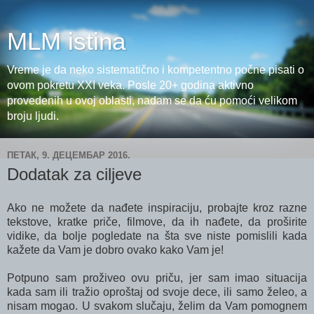
MLM istina
Vreme je da neko sistematično i kompetentno počne pisati o
ovom pokretu XXI veka. Posle 20+ godina aktivno
provedenih u ovoj oblasti, nadam se da ću pomoći velikom
broju ljudi.
ПЕТАК, 9. ДЕЦЕМБАР 2016.
Dodatak za ciljeve
Ako ne možete da nađete inspiraciju, probajte kroz razne
tekstove, kratke priče, filmove, da ih nađete, da proširite
vidike, da bolje pogledate na šta sve niste pomislili kada
kažete da Vam je dobro ovako kako Vam je!
Potpuno sam proživeo ovu priču, jer sam imao situacija
kada sam ili tražio oproštaj od svoje dece, ili samo želeo, a
nisam mogao. U svakom slučaju, želim da Vam pomognem