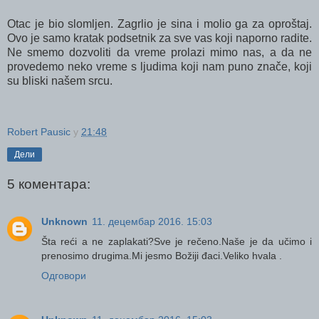
Otac je bio slomljen. Zagrlio je sina i molio ga za oproštaj.
Ovo je samo kratak podsetnik za sve vas koji naporno radite.
Ne smemo dozvoliti da vreme prolazi mimo nas, a da ne
provedemo neko vreme s ljudima koji nam puno znače, koji
su bliski našem srcu.
Robert Pausic
у
21:48
Дели
5 коментара:
Unknown
11. децембар 2016. 15:03
Šta reći a ne zaplakati?Sve je rečeno.Naše je da učimo i
prenosimo drugima.Mi jesmo Božiji đaci.Veliko hvala .
Одговори