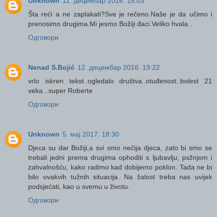
Unknown
11. децембар 2016. 15:03
Šta reći a ne zaplakati?Sve je rečeno.Naše je da učimo i
prenosimo drugima.Mi jesmo Božiji đaci.Veliko hvala .
Одговори
Nenad S.Bojić
12. децембар 2016. 19:22
vrlo iskren tekst..ogledalo društva..otuđenost..bolest 21
veka...super Roberte
Одговори
Unknown
5. мај 2017. 18:30
Djeca su dar Božiji,a svi smo nečija djeca, zato bi smo se
trebali jedni prema drugima ophoditi s ljubavlju, psžnjom i
zahvalnošću, kako radimo kad dobijemo poklon. Tada ne bi
bilo ovakvih tužnih situacija. Na žalost treba nas uvijek
podsjećati, kao u svemu u životu.
Одговори