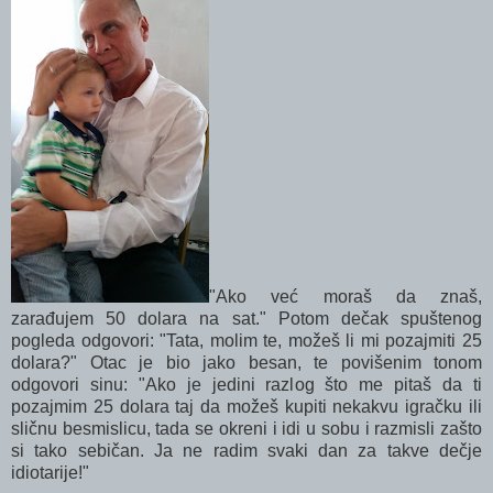
"Ako već moraš da znaš,
zarađujem 50 dolara na sat." Potom dečak spuštenog
pogleda odgovori: "Tata, molim te, možeš li mi pozajmiti 25
dolara?" Otac je bio jako besan, te povišenim tonom
odgovori sinu: "Ako je jedini razlog što me pitaš da ti
pozajmim 25 dolara taj da možeš kupiti nekakvu igračku ili
sličnu besmislicu, tada se okreni i idi u sobu i razmisli zašto
si tako sebičan. Ja ne radim svaki dan za takve dečje
idiotarije!"