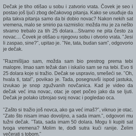
Dečak je tiho otišao u sobu i zatvorio vrata. Čovek je seo i
postao još ljući zbog dečakovog pitanja. Kako se usuđuje da
pita takva pitanja samo da bi dobio novac? Nakon nekih sat
vremena, malo se smirio pa razmislio: možda mu je za nešto
stvarno trebalo za tih 25 dolara…Stvarno ne pita često za
novac… Čovek je otišao u njegovu sobu i otvorio vrata. "Jesi
li zaspao, sine?", upitao je. "Ne, tata, budan sam", odgovorio
je dečak.
"Razmišljao sam, možda sam bio prestrog prema tebi
malopre. Imao sam težak dan i iskalio sam se na tebi. Evo ti
25 dolara koje si tražio. Dečak se uspravio, smešeći se. "Oh,
hvala ti, tata!", povikao je. Tada, posegnuvši ispod jastuka,
izvukao je snop zgužvanih novčanica. Kad je video da
dečak već ima novac, otac je opet počeo jako da se ljuti.
Dečak je polako izbrojao svoj novac i pogledao oca.
"Zašto si tražio još novca, ako ga već imaš?", viknuo je otac.
"Zato što nisam imao dovoljno, a sada imam.", odgovori mu
tužni dečak. "Tata, sada imam 50 dolara. Mogu li kupiti sat
tvoga vremena? Molim te, dođi sutra kući ranije. Želim
večerati s tobom."