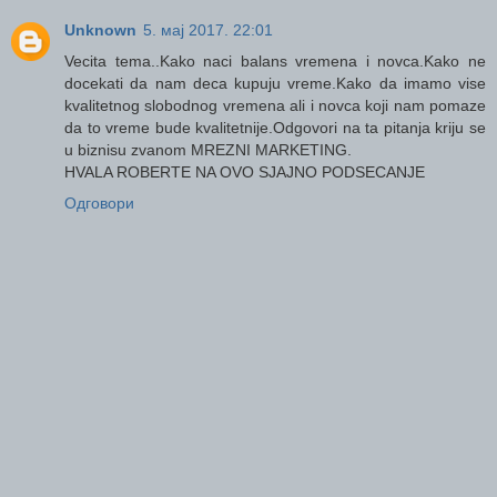
Unknown
5. мај 2017. 22:01
Vecita tema..Kako naci balans vremena i novca.Kako ne
docekati da nam deca kupuju vreme.Kako da imamo vise
kvalitetnog slobodnog vremena ali i novca koji nam pomaze
da to vreme bude kvalitetnije.Odgovori na ta pitanja kriju se
u biznisu zvanom MREZNI MARKETING.
HVALA ROBERTE NA OVO SJAJNO PODSECANJE
Одговори