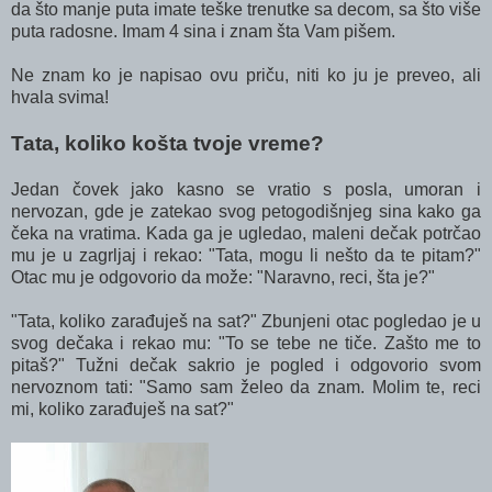
da što manje puta imate teške trenutke sa decom, sa što više
puta radosne. Imam 4 sina i znam šta Vam pišem.
Ne znam ko je napisao ovu priču, niti ko ju je preveo, ali
hvala svima!
Tata, koliko košta tvoje vreme?
Jedan čovek jako kasno se vratio s posla, umoran i
nervozan, gde je zatekao svog petogodišnjeg sina kako ga
čeka na vratima. Kada ga je ugledao, maleni dečak potrčao
mu je u zagrljaj i rekao: "Tata, mogu li nešto da te pitam?"
Otac mu je odgovorio da može: "Naravno, reci, šta je?"
"Tata, koliko zarađuješ na sat?" Zbunjeni otac pogledao je u
svog dečaka i rekao mu: "To se tebe ne tiče. Zašto me to
pitaš?" Tužni dečak sakrio je pogled i odgovorio svom
nervoznom tati: "Samo sam želeo da znam. Molim te, reci
mi, koliko zarađuješ na sat?"