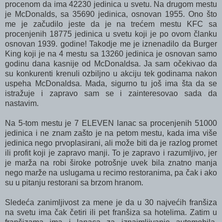
procenom da ima 42230 jedinica u svetu. Na drugom mestu
je McDonalds, sa 35690 jedinica, osnovan 1955. Ono što
me je začudilo jeste da je na trećem mestu KFC sa
procenjenih 18775 jedinica u svetu koji je po ovom članku
osnovan 1939. godine! Takodje me je iznenadilo da Burger
King koji je na 4 mestu sa 13260 jedinica je osnovan samo
godinu dana kasnije od McDonaldsa. Ja sam očekivao da
su konkurenti krenuli ozbiljno u akciju tek godinama nakon
uspeha McDonaldsa. Mada, sigurno tu još ima šta da se
istražuje i zapravo sam se i zainteresovao sada da
nastavim.
Na 5-tom mestu je 7 ELEVEN lanac sa procenjenih 51000
jedinica i ne znam zašto je na petom mestu, kada ima više
jedinica nego prvoplasirani, ali može biti da je razlog promet
ili profit koji je zapravo manji. To je zapravo i razumljivo, jer
je marža na robi široke potrošnje uvek bila znatno manja
nego marže na uslugama u recimo restoranima, pa čak i ako
su u pitanju restorani sa brzom hranom.
Sledeća zanimljivost za mene je da u 30 najvećih franšiza
na svetu ima čak četiri ili pet franšiza sa hotelima. Zatim u