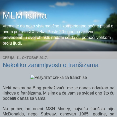
MLM istina
Vreme je da neko sistematično i kompetentno počne pisati o
ovom pokretu XXI veka. Posle 20+ godina aktivno
provedenih u ovoj oblasti, nadam se da ću pomoći velikom
broju ljudi.
СРЕДА, 11. ОКТОБАР 2017.
Nekoliko zanimljivosti o franšizama
Neki naslov na Bing pretraživaču me je danas odvukao na
linkove o franšizama. Mislim da će vam se svideti ono što ću
podeliti danas sa vama.
Na primer, po oceni MSN Money, najveća franšiza nije
McDonalds, nego Subway, osnovan 1965. godine, sa