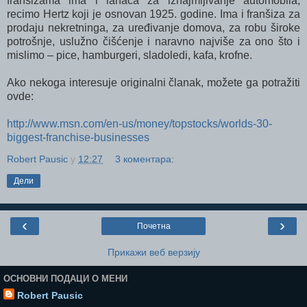
franšizama ima i lanaca za iznajmljivanje automobila,
recimo Hertz koji je osnovan 1925. godine. Ima i franšiza za
prodaju nekretninga, za uređivanje domova, za robu široke
potrošnje, uslužno čišćenje i naravno najviše za ono što i
mislimo – pice, hamburgeri, sladoledi, kafa, krofne.
Ako nekoga interesuje originalni članak, možete ga potražiti
ovde:
http://www.msn.com/en-us/money/topstocks/worlds-30-
biggest-franchise-businesses
Robert Pausic
у
12:27
3 коментара:
Дели
‹
›
Почетна
Прикажи веб верзију
ОСНОВНИ ПОДАЦИ О МЕНИ
Robert Pausic